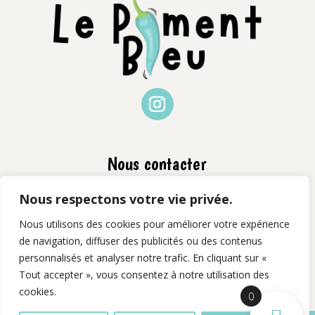
Nous contacter
📧 contact@lepiment-bleu.fr
Nous respectons votre vie privée.
📞 06 77 29 92 46
Nous utilisons des cookies pour améliorer votre expérience
de navigation, diffuser des publicités ou des contenus
📍 Basés près de Romans-sur-Isère – livraison
personnalisés et analyser notre trafic. En cliquant sur «
possible dans toute la région
Tout accepter », vous consentez à notre utilisation des
cookies.
0