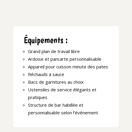
Plus qu’un simple repas, c’est une expérience
gustative et festive qui réunit vos convives
autour d’un plaisir universel : les pâtes.
Équipements :
Grand plan de travail libre
Ardoise et pancarte personnalisable
Appareil pour cuisson minute des pates
Réchauds à sauce
Bacs de garnitures au choix
Ustensiles de service élégants et
pratiques
Structure de bar habillée et
personnalisable selon l’événement