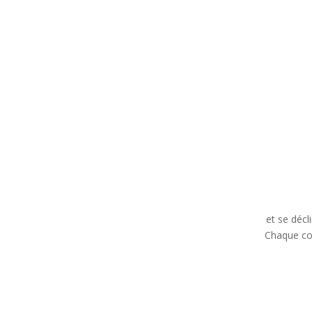
1 offre traiteur fraîche et locale
et se décl
Chaque con