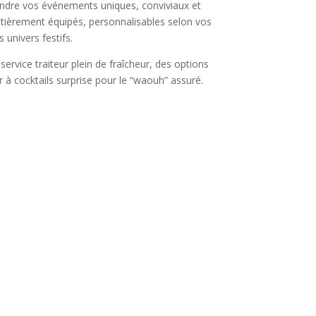
ndre vos événements uniques, conviviaux et
tièrement équipés, personnalisables selon vos
s univers festifs.
 service traiteur plein de fraîcheur, des options
à cocktails surprise pour le “waouh” assuré.
 et
1 passionné à l’origine du
concept
sables