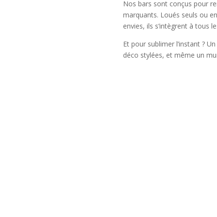
Nos bars sont conçus pour re
marquants. Loués seuls ou en
envies, ils s’intègrent à tous le
Et pour sublimer l’instant ? Un
déco stylées, et même un mur 
re 100%
1 offre traiteur fraîche
sonnalisables
locale
Offre 100% personnali