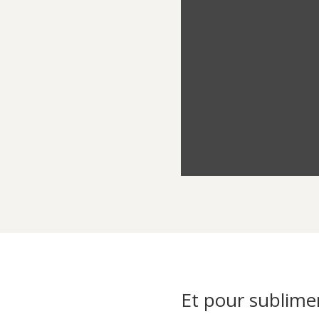
teur plein de fraîcheur,
 à cocktails surprise pour
Et pour sublimer