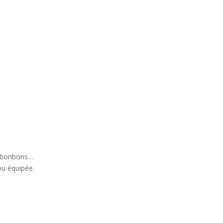
e du concept
)
d, bonbons…
ou équipée.