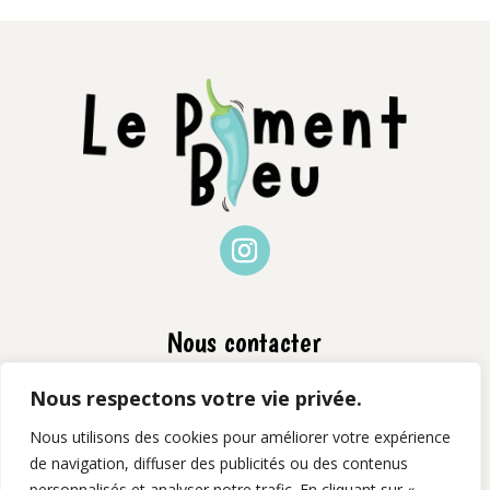
Nous contacter
📧 contact@lepiment-bleu.fr
Nous respectons votre vie privée.
📞 06 77 29 92 46
Nous utilisons des cookies pour améliorer votre expérience
de navigation, diffuser des publicités ou des contenus
📍 Basés près de Romans-sur-Isère – livraison
personnalisés et analyser notre trafic. En cliquant sur «